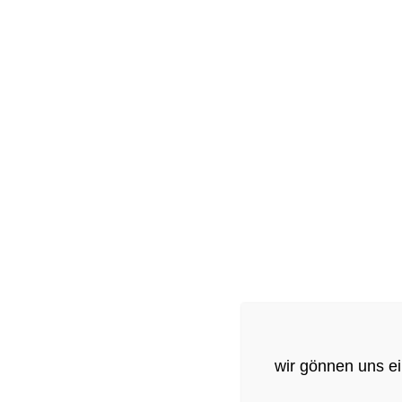
Ausstattung
Aufbettung möglich
Dusche
Fön
Kosmetikspiegel
Parkplatz (Aufpreis)
TV
wir gönnen uns ei