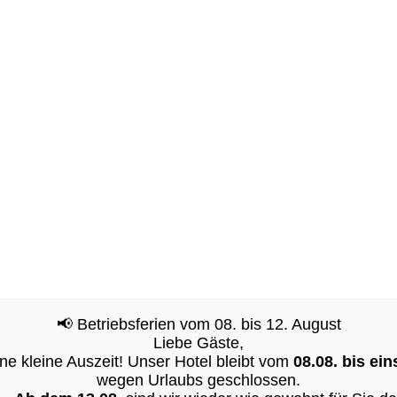
Doppelbett
Einzelbetten
Frühstück möglich
kostenfreies WiFi
Rauchverbot
📢 Betriebsferien vom 08. bis 12. August
Liebe Gäste,
ne kleine Auszeit! Unser Hotel bleibt vom
08.08. bis ein
wegen Urlaubs geschlossen.